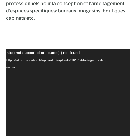
professionnels pour la conception et l’aménagement
d’espaces spécifiques: bureaux, magasins, boutiques,
cabinets etc.
Lecteur
Format(s) not supported or source(s) not found
vidéo
chier: https://ateliermcreation.fr/wp-content/uploads/2023/04/Instagram-video-
telier-m.mov