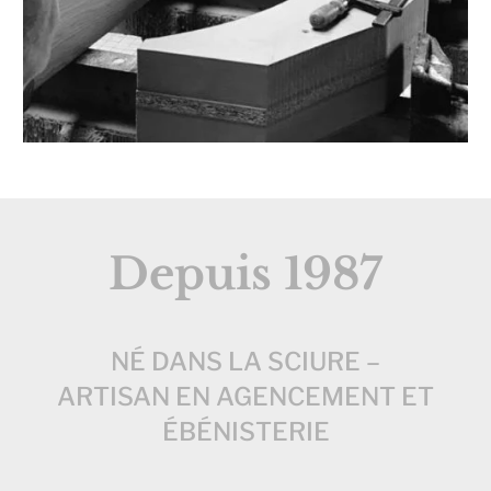
Depuis 1987
NÉ DANS LA SCIURE –
ARTISAN EN AGENCEMENT ET
ÉBÉNISTERIE