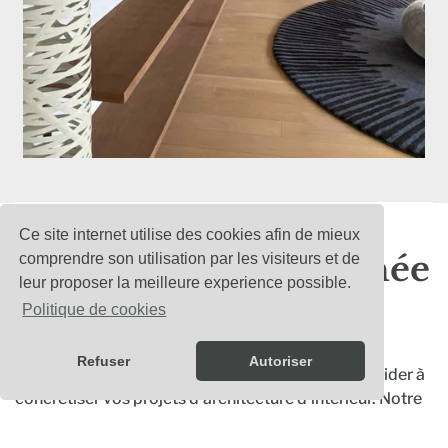
Ce site internet utilise des cookies afin de mieux
Une équipe passionnée
comprendre son utilisation par les visiteurs et de
leur proposer la meilleure experience possible.
& expérimentée
Politique de cookies
Depuis de nombreuses années, notre équipe de
Refuser
Autoriser
passionnés est engagée à vos côtés afin de vous aider à
concrétiser vos projets d’architecture d’intérieur. Notre
expérience acquise au fil des années nous permet de
vous proposer une solution adaptée à votre projet et